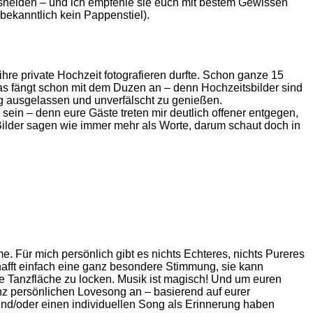
itshelden – und ich empfehle sie euch mit bestem Gewissen
bekanntlich kein Pappenstiel).
hre private Hochzeit fotografieren durfte. Schon ganze 15
as fängt schon mit dem Duzen an – denn Hochzeitsbilder sind
Tag ausgelassen und unverfälscht zu genießen.
sein – denn eure Gäste treten mir deutlich offener entgegen,
Bilder sagen wie immer mehr als Worte, darum schaut doch in
 Für mich persönlich gibt es nichts Echteres, nichts Pureres
afft einfach eine ganz besondere Stimmung, sie kann
e Tanzfläche zu locken. Musik ist magisch! Und um euren
nz persönlichen Lovesong an – basierend auf eurer
nd/oder einen individuellen Song als Erinnerung haben