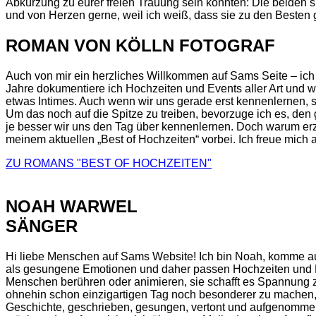
Abkürzung zu eurer freien Trauung sein könnten: Die beiden s
und von Herzen gerne, weil ich weiß, dass sie zu den Besten
ROMAN VON KÖLLN FOTOGRAF
Auch von mir ein herzliches Willkommen auf Sams Seite – ich k
Jahre dokumentiere ich Hochzeiten und Events aller Art und 
etwas Intimes. Auch wenn wir uns gerade erst kennenlernen, s
Um das noch auf die Spitze zu treiben, bevorzuge ich es, den 
je besser wir uns den Tag über kennenlernen. Doch warum erz
meinem aktuellen „Best of Hochzeiten“ vorbei. Ich freue mich a
ZU ROMANS "BEST OF HOCHZEITEN"
NOAH WARWEL
SÄNGER
Hi liebe Menschen auf Sams Website! Ich bin Noah, komme aus 
als gesungene Emotionen und daher passen Hochzeiten und Mu
Menschen berühren oder animieren, sie schafft es Spannung z
ohnehin schon einzigartigen Tag noch besonderer zu machen, 
Geschichte, geschrieben, gesungen, vertont und aufgenommen