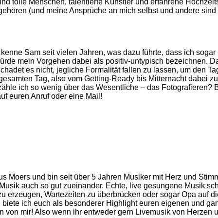
ind tolle Menschen, talentierte Künstler und erfahrene Hochze
 gehören (und meine Ansprüche an mich selbst und andere sind 
enne Sam seit vielen Jahren, was dazu führte, dass ich sogar i
würde mein Vorgehen dabei als positiv-untypisch bezeichnen. D
chadet es nicht, jegliche Formalität fallen zu lassen, um den 
gesamten Tag, also vom Getting-Ready bis Mitternacht dabei zu 
ähle ich so wenig über das Wesentliche – das Fotografieren? 
uf euren Anruf oder eine Mail!
Moers und bin seit über 5 Jahren Musiker mit Herz und Stimme.
sik auch so gut zueinander. Echte, live gesungene Musik sch
u erzeugen, Wartezeiten zu überbrücken oder sogar Opa auf di
biete ich euch als besonderer Highlight euren eigenen und ga
 von mir! Also wenn ihr entweder gern Livemusik von Herzen u