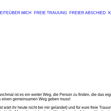
Get 30% off your first purchase
EITE
ÜBER MICH
FREIE TRAUUNG
FREIER ABSCHIED
K
Manchmal ist es ein weiter Weg, die Person zu finden, die das e
s es einen gemeinsamen Weg geben muss!
 wärt ihr heute nicht bei mir gelandet) und für eure freie Trau