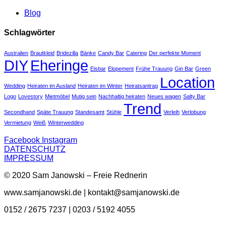
Blog
Schlagwörter
Australien
Brautkleid
Bridezilla
Bänke
Candy Bar
Catering
Der perfekte Moment
DIY
Eheringe
Eisbar
Elopement
Frühe Trauung
Gin Bar
Green
Location
Wedding
Heiraten im Ausland
Heiraten im Winter
Heiratsantrag
Logo
Lovestory
Mietmöbel
Mutig sein
Nachhaltig heiraten
Neues wagen
Salty Bar
Trend
Secondhand
Späte Trauung
Standesamt
Stühle
Verleih
Verlobung
Vermietung
Weiß
Winterwedding
Facebook
Instagram
DATENSCHUTZ
IMPRESSUM
© 2020 Sam Janowski – Freie Rednerin
www.samjanowski.de | kontakt@samjanowski.de
0152 / 2675 7237 | 0203 / 5192 4055