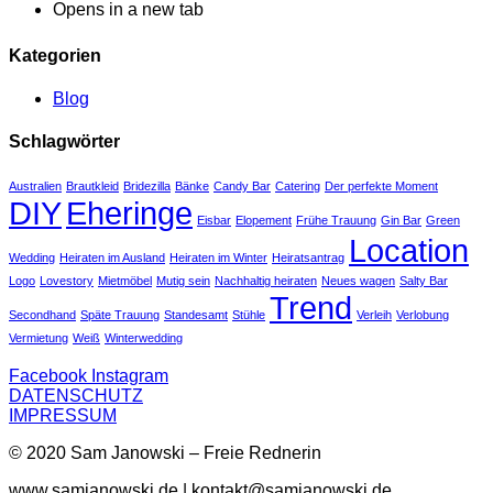
Opens in a new tab
Kategorien
Blog
Schlagwörter
Australien
Brautkleid
Bridezilla
Bänke
Candy Bar
Catering
Der perfekte Moment
DIY
Eheringe
Eisbar
Elopement
Frühe Trauung
Gin Bar
Green
Location
Wedding
Heiraten im Ausland
Heiraten im Winter
Heiratsantrag
Logo
Lovestory
Mietmöbel
Mutig sein
Nachhaltig heiraten
Neues wagen
Salty Bar
Trend
Secondhand
Späte Trauung
Standesamt
Stühle
Verleih
Verlobung
Vermietung
Weiß
Winterwedding
Facebook
Instagram
DATENSCHUTZ
IMPRESSUM
© 2020 Sam Janowski – Freie Rednerin
www.samjanowski.de | kontakt@samjanowski.de